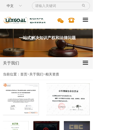
首页
事务所简介
中文
ꀅ
ꄙ
服务领域
发展历程
너
뀰
끀
专利
相关资质
一站式解决知识产权和法律问题
商标
国际业务
关于我们
끀
诉讼服务
当前位置：首页>关于我们>相关资质
案例节选
新闻资讯
专业人员
人才招聘