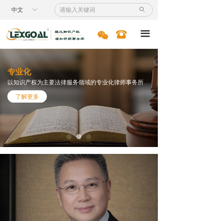
首页
中文
ꀅ
ꄙ
服务领域
너
뀰
끀
专利
专业化
商标
以知识产权为主要法律服务领域的专业化律师事务所
了解更多
国际业务
诉讼服务
案例节选
新闻资讯
专业人员
人才招聘