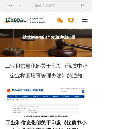
首页
中文
ꀅ
ꄙ
服务领域
너
뀰
끀
专利
一站式解决知识产权和法律问题
商标
国际业务
工业和信息化部关于印发《优质中小
诉讼服务
企业梯度培育管理办法》的通知
案例节选
新闻资讯
专业人员
工业和信息化部关于印发《优质中小
人才招聘