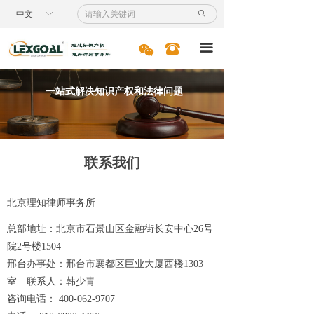
首页
中文
ꀅ
ꄙ
服务领域
너
뀰
끀
专利
一站式解决知识产权和法律问题
商标
国际业务
联系我们
诉讼服务
北京理知律师事务所
案例节选
总部地址：北京市石景山区金融街长安中心26号
新闻资讯
院2号楼1504
邢台办事处：邢台市襄都区巨业大厦西楼1303
专业人员
室 联系人：韩少青
人才招聘
咨询电话： 400-062-9707